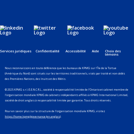
Services juridiques
Confidentialité
Accessibilité
Aide
Choix des
témoins
Nous reconnaissons en toute déférence que les bureaux de KPMG sur l’Île de la Tortue
(Amérique du Nord) sont situés sur les territoires traditionnels, visés par traité et non cédés
des Premières Nations, des Inuits et des Métis.
© 2025 KPMG s.r.l./S.E.N.C.R.L., société à responsabilité limitée de l’Ontario et cabinet membre de
l’organisation mondiale KPMG de cabinets indépendants affiliés à KPMG International Limited,
société de droit anglais à responsabilité limitée par garantie. Tous droits réservés.
Pour en savoir plus sur la structure de l’organisation mondiale KPMG, visitez
https://home.kpmg/governance (en anglais)
.