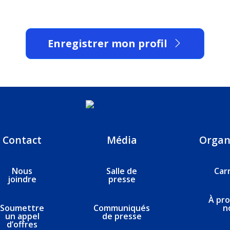
Enregistrer mon profil
Contact
Média
Organ
Nous
Salle de
Car
joindre
presse
À pr
Soumettre
Communiqués
n
un appel
de presse
d’offres