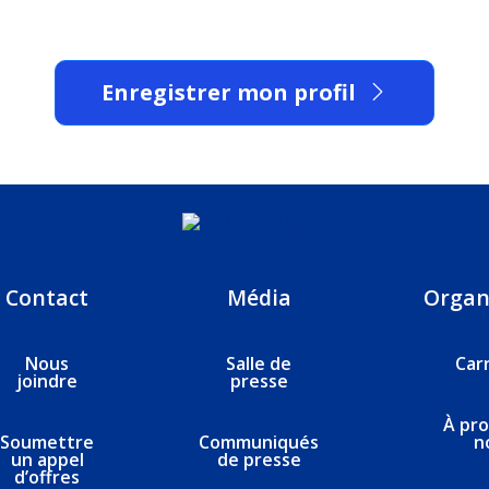
Enregistrer mon profil
Contact
Média
Organ
Nous
Salle de
Car
joindre
presse
À pr
Soumettre
Communiqués
n
un appel
de presse
d’offres