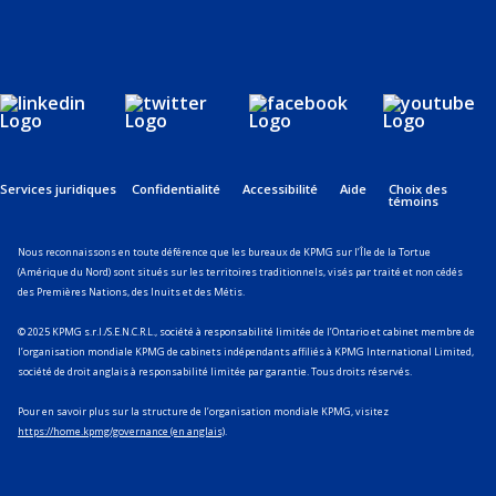
Services juridiques
Confidentialité
Accessibilité
Aide
Choix des
témoins
Nous reconnaissons en toute déférence que les bureaux de KPMG sur l’Île de la Tortue
(Amérique du Nord) sont situés sur les territoires traditionnels, visés par traité et non cédés
des Premières Nations, des Inuits et des Métis.
© 2025 KPMG s.r.l./S.E.N.C.R.L., société à responsabilité limitée de l’Ontario et cabinet membre de
l’organisation mondiale KPMG de cabinets indépendants affiliés à KPMG International Limited,
société de droit anglais à responsabilité limitée par garantie. Tous droits réservés.
Pour en savoir plus sur la structure de l’organisation mondiale KPMG, visitez
https://home.kpmg/governance (en anglais)
.