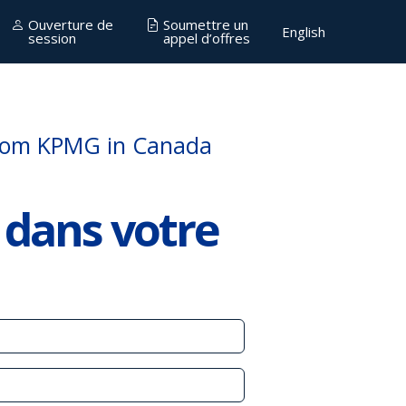
Ouverture de
Soumettre un
English
session
appel d’offres
 dans votre