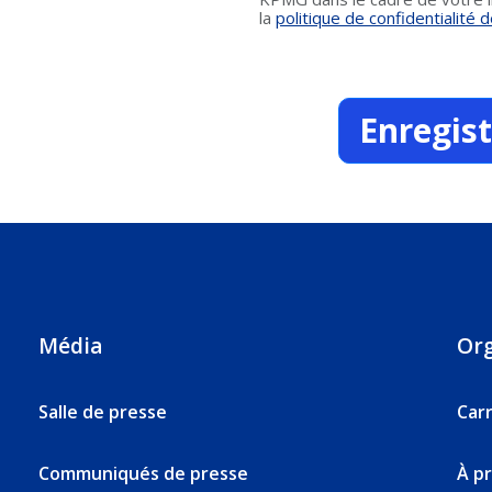
la
politique de confidentialit
Enregis
Média
Or
Salle de presse
Carr
Communiqués de presse
À p