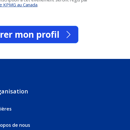
é de KPMG au Canada
.
trer mon profil
ganisation
ières
ropos de nous